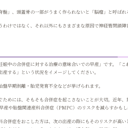
脊髄」、頭蓋骨の一部がうまく作られないと「脳瘤」と呼ばれ
うわけではなく、それ以外にもさまざまな原因で神経管閉鎖障
妊娠中の合併症に対する治療の意味合いでの早産」です。「こ
出産する」という状況をイメージしてください。
胎盤早期剥離・胎児発育不全などが挙げられます。
ぐためには、そもそも合併症を起こさないことが大切。近年、
、早産や胎盤関連産科合併症（PMPC）のリスクを減らすかも
科合併症をおこした方は、次の出産の際にもそのリスクが高い