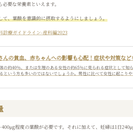
も必要な栄養素といえます。
して、葉酸を意識的に摂取するようにしましょう。
診療ガイドライン-産科編2023
さんの貧血、赤ちゃんへの影響も心配！症状や対策など
体の約40％、または生理のある女性の約65％に見られる症状として知
るという方も多いのではないでしょうか。男性に比べて女性に起こりやす
量
400μg程度の葉酸が必要です。それに加えて、妊婦は1日240