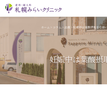
ホーム
>
コラム
>
出産
>
妊娠中は葉酸摂取を心掛
妊娠中は葉酸摂