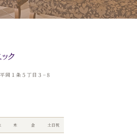
田区平岡１条５丁目３−８
水
木
金
土日祝