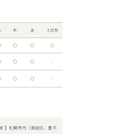
水
木
金
土日祝
○
○
○
○
○
○
○
-
○
○
○
-
域 】札幌市内（清田区、豊平