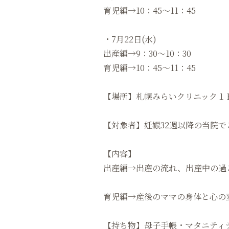
育児編→10：45〜11：45
・7月22日(水)
出産編→9：30～10：30
育児編→10：45〜11：45
【場所】札幌みらいクリニック１
【対象者】妊娠32週以降の当院
【内容】
出産編→出産の流れ、出産中の過
育児編→産後のママの身体と心の
【持ち物】母子手帳・マタニティ