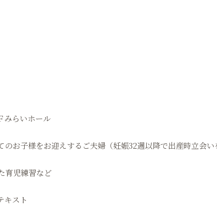
Ｆみらいホール
てのお子様をお迎えするご夫婦（妊娠32週以降で出産時立会い
た育児練習など
テキスト