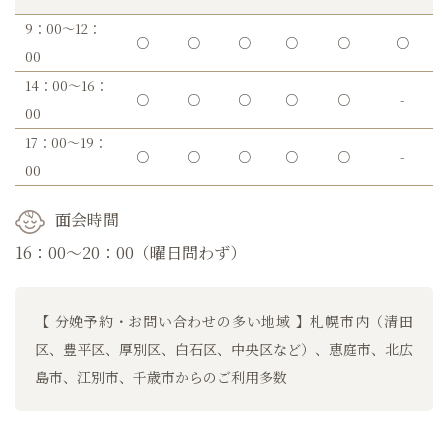
9：00～12：
○
○
○
○
○
○
00
14：00～16：
○
○
○
○
○
-
00
17：00～19：
○
○
○
○
○
-
00
面会時間
16：00～20：00（曜日問わず）
【 分娩予約・お問い合わせの多い地域 】札幌市内（清田
区、豊平区、厚別区、白石区、中央区など）、恵庭市、北広
島市、江別市、千歳市からのご利用多数