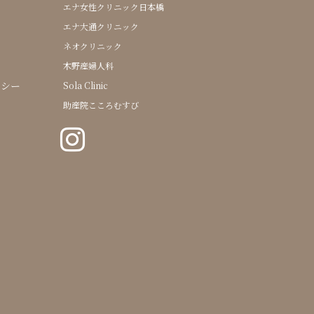
エナ女性クリニック日本橋
エナ大通クリニック
ネオクリニック
木野産婦人科
リシー
Sola Clinic
助産院こころむすび