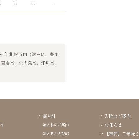
○
○
○
-
域 】札幌市内（清田区、豊平
、恵庭市、北広島市、江別市、
婦人科
入院のご案内
お知らせ
内
婦人科のご案内
【重要】ご来院
婦人科がん検診