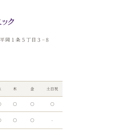
田区平岡１条５丁目３−８
水
木
金
土日祝
○
○
○
○
○
○
○
-