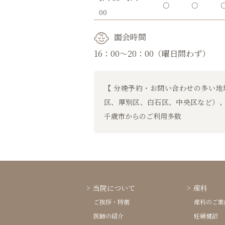
○
○
00
面会時間
16：00～20：00（曜日問わず）
【 分娩予約・お問い合わせの多い地
区、厚別区、白石区、中央区など）
千歳市からのご利用多数
当院について
産科
ご挨拶・特徴
産科のご案
医師の紹介
妊婦健診