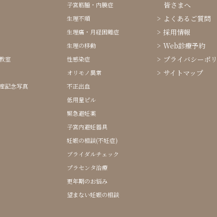
皆さまへ
子宮筋腫・内膜症
よくあるご質問
生理不順
採用情報
生理痛・月経困難症
Web診療予約
生理の移動
プライバシーポ
教室
性感染症
サイトマップ
オリモノ異常
産記念写真
不正出血
低用量ピル
緊急避妊薬
子宮内避妊器具
妊娠の相談(不妊症)
ブライダルチェック
プラセンタ治療
更年期のお悩み
望まない妊娠の相談