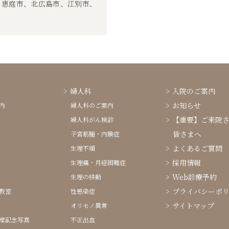
、恵庭市、北広島市、江別市、
婦人科
入院のご案内
お知らせ
内
婦人科のご案内
【重要】ご来院
婦人科がん検診
皆さまへ
子宮筋腫・内膜症
よくあるご質問
生理不順
採用情報
生理痛・月経困難症
Web診療予約
生理の移動
プライバシーポ
教室
性感染症
サイトマップ
オリモノ異常
産記念写真
不正出血