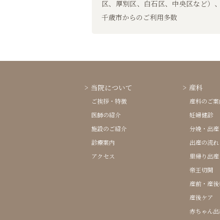
区、厚別区、白石区、中央区など）
千歳市からのご利用多数
当院について
産科
ご挨拶・特徴
産科のご案
医師の紹介
妊婦健診
施設のご紹介
分娩・出産
診療案内
出産の流れ
アクセス
里帰り出産
帝王切開
産前・産後
産後ケア
赤ちゃん出