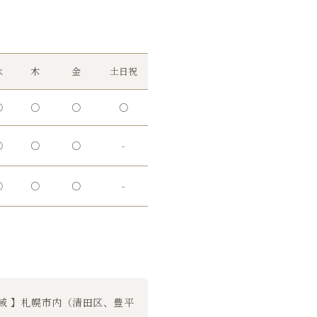
水
木
金
土日祝
○
○
○
○
○
○
○
-
○
○
○
-
域 】札幌市内（清田区、豊平