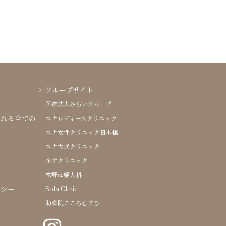
グループサイト
医療法人みらいグループ
される全ての
エナレディースクリニック
エナ女性クリニック日本橋
エナ大通クリニック
ネオクリニック
木野産婦人科
リシー
Sola Clinic
助産院こころむすび