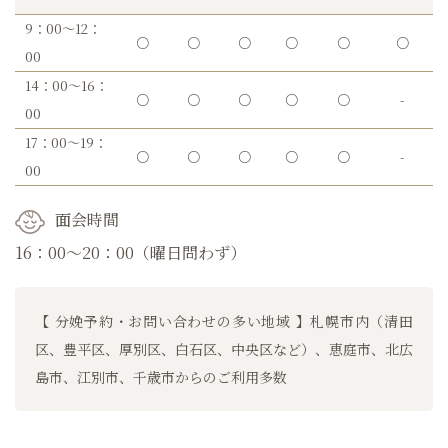
9：00～12：
○
○
○
○
○
○
00
14：00～16：
○
○
○
○
○
-
00
17：00～19：
○
○
○
○
○
-
00
面会時間
16：00～20：00（曜日問わず）
【 分娩予約・お問い合わせの多い地域 】札幌市内（清田
区、豊平区、厚別区、白石区、中央区など）、恵庭市、北広
島市、江別市、千歳市からのご利用多数